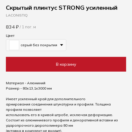
Скрытый плинтус STRONG усиленный
LACONISTIQ
834
₽
/
1 пог. м
Цвет
серый без покрытия
В корзину
Материал - Алюминий
Размер - 80х13,1х3000 мм
Имеет усиленный край для дополнительного
армирования соединения штукатурки и профиля. Толщина
профиля позволяет
использовать его в кривой штробе, исключая деформацию.
Состоит из алюминиевого профиля и декоративной вставки из
ударопрочного дюрополимера 80 мм
(вставка в комплект не входит).